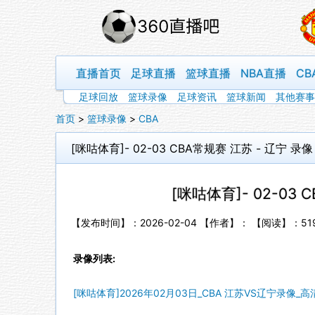
直播首页
足球直播
篮球直播
NBA直播
CB
足球回放
篮球录像
足球资讯
篮球新闻
其他赛事
首页
>
篮球录像
>
CBA
[咪咕体育]- 02-03 CBA常规赛 江苏 - 辽宁 录像
[咪咕体育]- 02-03 
【发布时间】：2026-02-04 【作者】： 【阅读】：
51
录像列表:
[咪咕体育]2026年02月03日_CBA 江苏VS辽宁录像