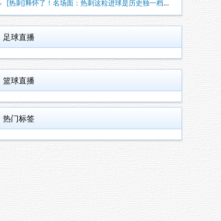
[热刺]释怀了！名场面：热刺这粒进球是历史独一档的团队配合！
足球直播
篮球直播
热门标签