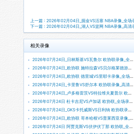
上一篇 : 2026年02月04日_掘金VS活塞 NBA录像_全
下一篇 : 2026年02月04日_湖人VS篮网 NBA录像_高
相关录像
2026年07月24日_日林斯基VS瓦鲁尔 欧协联录像_全场录像【视频集锦】
2026年07月24日_欧协联 施特拉森VS贝尔格莱德游击录像_全场录像【高清回放】
2026年07月24日_欧协联 德里城VS里耶卡录像_全场录像【全场回放】
2026年07月24日_卡里鲁VS舒尔本 欧协联录像_高清录像【全场回放】
2026年07月24日_卢多格雷茨VS特拉维夫夏普尔 欧协联录像_全场录像【全场回放】
2026年07月24日 杜卡吉尼VS卢加诺 欧协联_全场录像【视频集锦】
2026年07月24日_GKS卡托威斯VS日利纳 欧协联录像_全场录像【高清回放】
2026年07月24日_欧协联 哥本哈根VS普莱西亚录像_全场录像【高清回放】
2026年07月24日 阿贾克斯VS伏伊伏丁那 欧协联_全场录像【视频集锦】