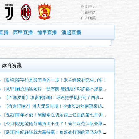
免责声明
问题帮助
广告联系
直播
西甲直播
德甲直播
澳超直播
体育资讯
[集锦]签字只是最简单的一步！米兰继续补充生力军！
[意甲]耐克搞笑短片：勒布朗·詹姆斯和C罗都不愿接剧本《Go
【巴塞罗那】珍贵的影响！球迷把手机扔到了西班牙队的游行大巴上
【有道理嘛?】潜力无限时期！哈弗茨21年欧冠采访：我TM一点
[视频]青年才俊！阿隆索在切尔西上任后的第七堂训练课！
[今日视频]范德芬嘴角压不住了！荷兰双范归队齐聚恩菲尔德！
[足球]年纪轻轻就大赢特赢！角落处打闹的亚马尔和尼科！