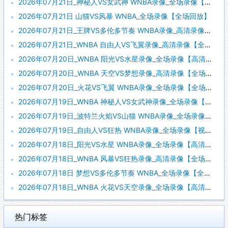
2026年07月21日_神秘人VS女武神 WNBA录像_全场录像【全场回放】
2026年07月21日 山猫VS风暴 WNBA_全场录像【全场回放】
2026年07月21日_王牌VS多伦多节奏 WNBA录像_高清录像【全场回放】
2026年07月21日_WNBA 自由人VS飞翼录像_高清录像【全场回放】
2026年07月20日_WNBA 阳光VS水星录像_全场录像【高清回放】
2026年07月20日_WNBA 天空VS梦想录像_高清录像【全场回放】
2026年07月20日_火花VS飞翼 WNBA录像_全场录像【全场回放】
2026年07月19日_WNBA 神秘人VS女武神录像_全场录像【高清回放】
2026年07月19日_波特兰火焰VS山猫 WNBA录像_全场录像【高清回放】
2026年07月19日_自由人VS狂热 WNBA录像_全场录像【视频集锦】
2026年07月18日_阳光VS水星 WNBA录像_全场录像【高清回放】
2026年07月18日_WNBA 风暴VS狂热录像_高清录像【全场回放】
2026年07月18日 梦想VS多伦多节奏 WNBA_全场录像【全场回放】
2026年07月18日_WNBA 火花VS天空录像_全场录像【高清回放】
热门标签