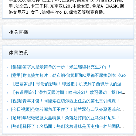
甲,法全乙,卡王子杯,东南亚U20,中欧女联,希腊A EKASK,斯
洛文尼亚1 女子,法领杯Pro B,保篮乙等联赛直播。
相关直播
体育资讯
[集锦]签字只是最简单的一步！米兰继续补充生力军！
[意甲]耐克搞笑短片：勒布朗·詹姆斯和C罗都不愿接剧本《Go
【巴塞罗那】珍贵的影响！球迷把手机扔到了西班牙队的游行大巴上
【有道理嘛?】潜力无限时期！哈弗茨21年欧冠采访：我TM一点
[视频]青年才俊！阿隆索在切尔西上任后的第七堂训练课！
[今日视频]范德芬嘴角压不住了！荷兰双范归队齐聚恩菲尔德！
[足球]年纪轻轻就大赢特赢！角落处打闹的亚马尔和尼科！
[热刺]释怀了！名场面：热刺这粒进球是历史独一档的团队配合！