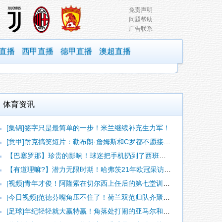
免责声明
问题帮助
广告联系
直播
西甲直播
德甲直播
澳超直播
体育资讯
[集锦]签字只是最简单的一步！米兰继续补充生力军！
[意甲]耐克搞笑短片：勒布朗·詹姆斯和C罗都不愿接剧本《Go
【巴塞罗那】珍贵的影响！球迷把手机扔到了西班牙队的游行大巴上
【有道理嘛?】潜力无限时期！哈弗茨21年欧冠采访：我TM一点
[视频]青年才俊！阿隆索在切尔西上任后的第七堂训练课！
[今日视频]范德芬嘴角压不住了！荷兰双范归队齐聚恩菲尔德！
[足球]年纪轻轻就大赢特赢！角落处打闹的亚马尔和尼科！