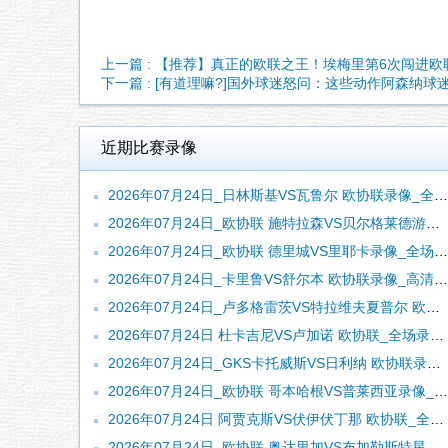
上一篇 : 【推荐】真正的欧联之王！埃梅里第6次闯进
下一篇 : [有道理嘛?]国外球迷怒问：这些动作阿森纳
近期比赛录像
2026年07月24日_日林斯基VS瓦鲁尔 欧协联录像_全场录像【视频集锦】
2026年07月24日_欧协联 施特拉森VS贝尔格莱德游击录像_全场录像【高清回放】
2026年07月24日_欧协联 德里城VS里耶卡录像_全场录像【全场回放】
2026年07月24日_卡里鲁VS舒尔本 欧协联录像_高清录像【全场回放】
2026年07月24日_卢多格雷茨VS特拉维夫夏普尔 欧协联录像_全场录像【全场回放】
2026年07月24日 杜卡吉尼VS卢加诺 欧协联_全场录像【视频集锦】
2026年07月24日_GKS卡托威斯VS日利纳 欧协联录像_全场录像【高清回放】
2026年07月24日_欧协联 哥本哈根VS普莱西亚录像_全场录像【高清回放】
2026年07月24日 阿贾克斯VS伏伊伏丁那 欧协联_全场录像【视频集锦】
2026年07月24日_欧协联 奥达里加VS布加勒斯特星录像_全场录像【视频集锦】