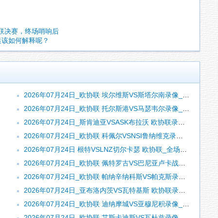
欧联决赛，终场哨响后
球迷该如何解释呢？
2026年07月24日_欧协联 埃尔维斯VS斯塔尔南录像_全场录像【高清回放】
2026年07月24日_欧协联 托尔斯港VS马瑟韦尔录像_全场录像【视频集锦】
2026年07月24日_斯肯迪亚VSASK布拉沃 欧协联录像_全场录像【高清回放】
2026年07月24日_欧协联 科佩尔VSNSI鲁纳维克录像_高清录像【全场回放】
2026年07月24日 根特VSLNZ切尔卡瑟 欧协联_全场录像【全场回放】
2026年07月24日_欧协联 佩特罗古VS巴尼亚卢卡战士录像_高清录像【全场回放】
2026年07月24日_欧协联 帕纳辛纳科斯VS帕克斯录像_全场录像【视频集锦】
2026年07月24日_亚布洛内茨VS瓦特基斯 欧协联录像_全场录像【高清回放】
2026年07月24日_欧协联 迪纳摩城VS亚穆尼积录像_全场录像【视频集锦】
2026年07月24日_欧协联 艾斯卡迪斯VS瓦杜兹录像_全场录像【全场回放】