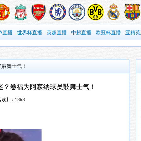
BA直播
世界杯直播
英超直播
中超直播
欧冠杯直播
亚精英
员鼓舞士气！
迷？卷福为阿森纳球员鼓舞士气！
【阅读】：
1858