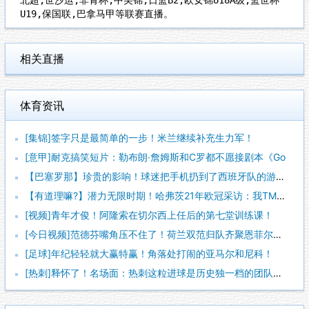
U19,保国联,巴拿马甲等联赛直播。
相关直播
体育资讯
[集锦]签字只是最简单的一步！米兰继续补充生力军！
[意甲]耐克搞笑短片：勒布朗·詹姆斯和C罗都不愿接剧本《Go
【巴塞罗那】珍贵的影响！球迷把手机扔到了西班牙队的游行大巴上
【有道理嘛?】潜力无限时期！哈弗茨21年欧冠采访：我TM一点
[视频]青年才俊！阿隆索在切尔西上任后的第七堂训练课！
[今日视频]范德芬嘴角压不住了！荷兰双范归队齐聚恩菲尔德！
[足球]年纪轻轻就大赢特赢！角落处打闹的亚马尔和尼科！
[热刺]释怀了！名场面：热刺这粒进球是历史独一档的团队配合！