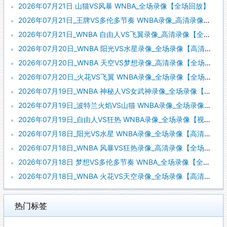
2026年07月21日 山猫VS风暴 WNBA_全场录像【全场回放】
2026年07月21日_王牌VS多伦多节奏 WNBA录像_高清录像【全场回放】
2026年07月21日_WNBA 自由人VS飞翼录像_高清录像【全场回放】
2026年07月20日_WNBA 阳光VS水星录像_全场录像【高清回放】
2026年07月20日_WNBA 天空VS梦想录像_高清录像【全场回放】
2026年07月20日_火花VS飞翼 WNBA录像_全场录像【全场回放】
2026年07月19日_WNBA 神秘人VS女武神录像_全场录像【高清回放】
2026年07月19日_波特兰火焰VS山猫 WNBA录像_全场录像【高清回放】
2026年07月19日_自由人VS狂热 WNBA录像_全场录像【视频集锦】
2026年07月18日_阳光VS水星 WNBA录像_全场录像【高清回放】
2026年07月18日_WNBA 风暴VS狂热录像_高清录像【全场回放】
2026年07月18日 梦想VS多伦多节奏 WNBA_全场录像【全场回放】
2026年07月18日_WNBA 火花VS天空录像_全场录像【高清回放】
热门标签