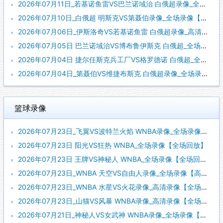
2026年07月11日_若基诺鱼雷VS巴兰诺域治 白俄超录像_全场录像【全场回放】
2026年07月10日_白俄超 明斯克VS第聂伯录像_全场录像【全场回放】
2026年07月06日_伊斯洛奇VS若基诺鱼雷 白俄超录像_高清录像【全场回放】
2026年07月05日 巴兰诺域治VS博布鲁伊斯克 白俄超_全场录像【视频集锦】
2026年07月04日 捷尔任斯克兵工厂VS格罗德诺 白俄超_全场录像【视频集锦】
2026年07月04日_第聂伯VS维捷布斯克 白俄超录像_全场录像【高清回放】
篮球录像
2026年07月23日_飞翼VS波特兰火焰 WNBA录像_全场录像【全场回放】
2026年07月23日 阳光VS狂热 WNBA_全场录像【全场回放】
2026年07月23日 王牌VS神秘人 WNBA_全场录像【全场回放】
2026年07月23日_WNBA 天空VS自由人录像_全场录像【高清回放】
2026年07月23日_WNBA 水星VS火花录像_高清录像【全场回放】
2026年07月23日_山猫VS风暴 WNBA录像_高清录像【全场回放】
2026年07月21日_神秘人VS女武神 WNBA录像_全场录像【全场回放】