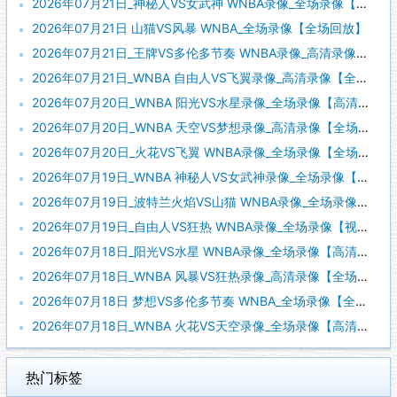
2026年07月21日_神秘人VS女武神 WNBA录像_全场录像【全场回放】
2026年07月21日 山猫VS风暴 WNBA_全场录像【全场回放】
2026年07月21日_王牌VS多伦多节奏 WNBA录像_高清录像【全场回放】
2026年07月21日_WNBA 自由人VS飞翼录像_高清录像【全场回放】
2026年07月20日_WNBA 阳光VS水星录像_全场录像【高清回放】
2026年07月20日_WNBA 天空VS梦想录像_高清录像【全场回放】
2026年07月20日_火花VS飞翼 WNBA录像_全场录像【全场回放】
2026年07月19日_WNBA 神秘人VS女武神录像_全场录像【高清回放】
2026年07月19日_波特兰火焰VS山猫 WNBA录像_全场录像【高清回放】
2026年07月19日_自由人VS狂热 WNBA录像_全场录像【视频集锦】
2026年07月18日_阳光VS水星 WNBA录像_全场录像【高清回放】
2026年07月18日_WNBA 风暴VS狂热录像_高清录像【全场回放】
2026年07月18日 梦想VS多伦多节奏 WNBA_全场录像【全场回放】
2026年07月18日_WNBA 火花VS天空录像_全场录像【高清回放】
热门标签