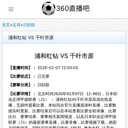
展开菜单
首页
>
足球
>
日职联
浦和红钻 VS 千叶市原
浦和红钻 VS 千叶市原
【直播时间】：
2026-02-07 12:00:00
【比赛状态】：
已完赛
【赛事分类】：
日职联
【比赛详情】：
北京时间2026年02月07日 12:00分，日本职
业足球甲级联赛（J1） : 浦和红钻VS千叶市原高清在线直
播，无插件观看比赛。本站同步官方直播源准时直播，比赛数
据实时更新。比赛结束后可以在本站查看比赛全程录像、比赛
比分、赛事结果、赛事相关新闻报道，以及日本职业足球甲级
联赛（J1）的最新赛事直播，比赛录像，比赛视频下载，精彩
片段集锦等。同时还提供爱总统杯,SBS杯,澳布女杯,法罗女