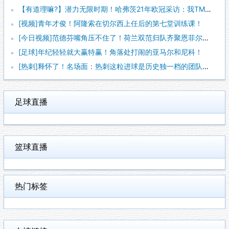
【有道理嘛?】潜力无限时期！哈弗茨21年欧冠采访：我TM一点
[视频]青年才俊！阿隆索在切尔西上任后的第七堂训练课！
[今日视频]范德芬嘴角压不住了！荷兰双范归队齐聚恩菲尔德！
[足球]年纪轻轻就大赢特赢！角落处打闹的亚马尔和尼科！
[热刺]释怀了！名场面：热刺这粒进球是历史独一档的团队配合！
足球直播
篮球直播
热门标签