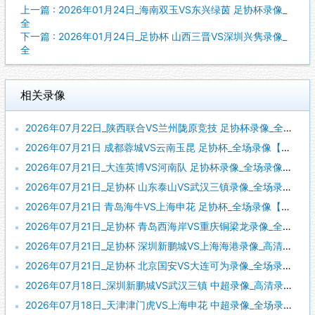
上一篇 : 2026年01月24日_海南双玉VS东兴绿茵 足协杯录像_
全
下一篇 : 2026年01月24日_足协杯 山西三晋VS深圳兴隽录像_
全
相关录像
2026年07月22日_陕西联合VS兰州陇原竞技 足协杯录像_全场录像【高清回放】
2026年07月21日 成都蓉城VS云南玉昆 足协杯_全场录像【视频集锦】
2026年07月21日_大连英博VS河南队 足协杯录像_全场录像【全场回放】
2026年07月21日_足协杯 山东泰山VS武汉三镇录像_全场录像【视频集锦】
2026年07月21日 青岛海牛VS上海申花 足协杯_全场录像【全场回放】
2026年07月21日_足协杯 青岛西海岸VS重庆铜梁龙录像_全场录像【高清回放】
2026年07月21日_足协杯 深圳新鹏城VS上海海港录像_高清录像【全场回放】
2026年07月21日_足协杯 北京国安VS大连可为录像_全场录像【高清回放】
2026年07月18日_深圳新鹏城VS武汉三镇 中超录像_高清录像【全场回放】
2026年07月18日_天津津门虎VS上海申花 中超录像_全场录像【高清回放】