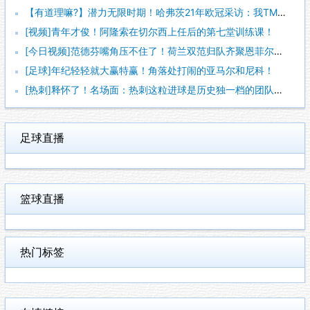
【有道理嘛?】潜力无限时期！哈弗茨21年欧冠采访：我TM一点
[视频]青年才俊！阿隆索在切尔西上任后的第七堂训练课！
[今日视频]范德芬嘴角压不住了！荷兰双范归队齐聚恩菲尔德！
[足球]年纪轻轻就大赢特赢！角落处打闹的亚马尔和尼科！
[热刺]释怀了！名场面：热刺这粒进球是历史独一档的团队配合！
足球直播
篮球直播
热门标签