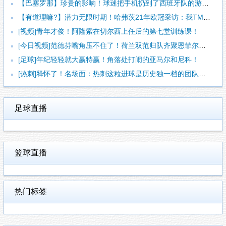
【巴塞罗那】珍贵的影响！球迷把手机扔到了西班牙队的游行大巴上
【有道理嘛?】潜力无限时期！哈弗茨21年欧冠采访：我TM一点
[视频]青年才俊！阿隆索在切尔西上任后的第七堂训练课！
[今日视频]范德芬嘴角压不住了！荷兰双范归队齐聚恩菲尔德！
[足球]年纪轻轻就大赢特赢！角落处打闹的亚马尔和尼科！
[热刺]释怀了！名场面：热刺这粒进球是历史独一档的团队配合！
足球直播
篮球直播
热门标签